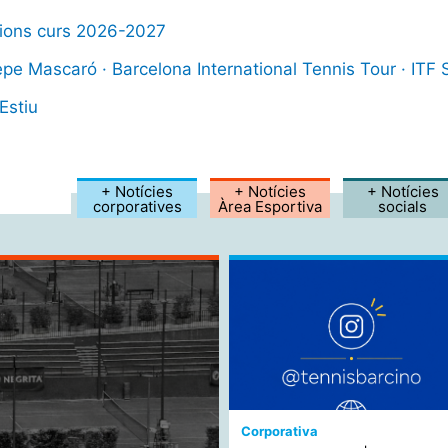
pcions curs 2026-2027
pe Mascaró · Barcelona International Tennis Tour · ITF
ctualitat del Club.
Barcino inf
Estiu
+ Notícies
+ Notícies
+ Notícies
corporatives
Àrea Esportiva
socials
Corporativa