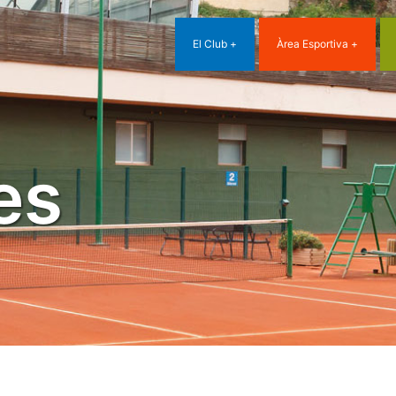
El Club
Àrea Esportiva
es