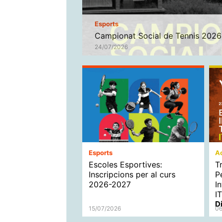
Esports
Campionat Social de Tennis 2026
24/07/2026
Esports
Ac
Escoles Esportives:
T
Inscripcions per al curs
P
2026-2027
I
I
D
15/07/2026
06