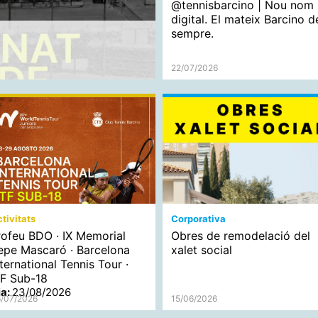
@tennisbarcino | Nou nom
digital. El mateix Barcino d
sempre.
22/07/2026
tivitats
Corporativa
rofeu BDO · IX Memorial
Obres de remodelació del
epe Mascaró · Barcelona
xalet social
nternational Tennis Tour ·
TF Sub-18
ia:
23/08/2026
/07/2026
15/06/2026