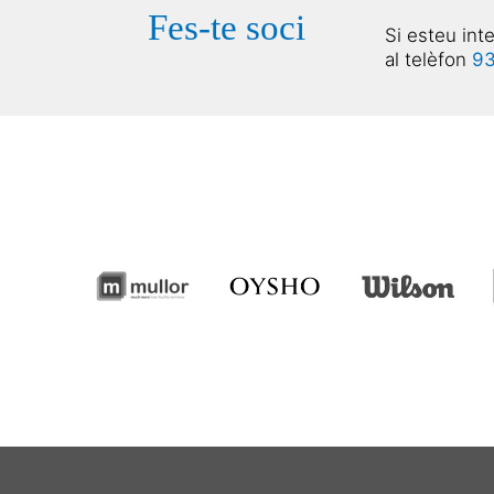
Fes-te soci
Si esteu int
al telèfon
93