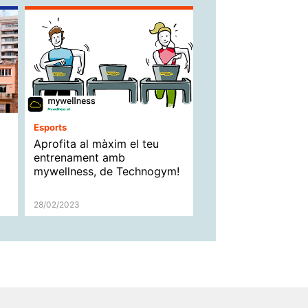
Esports
Aprofita al màxim el teu
entrenament amb
mywellness, de Technogym!
28/02/2023