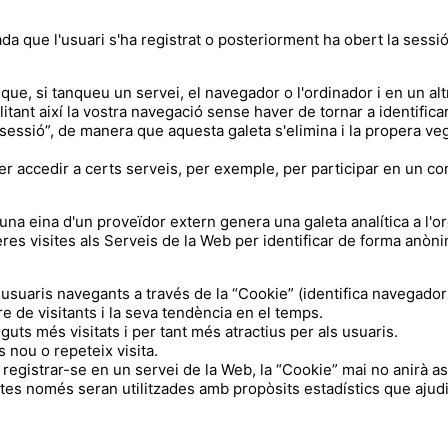
que l'usuari s'ha registrat o posteriorment ha obert la sessió, i
 que, si tanqueu un servei, el navegador o l'ordinador i en un al
ilitant així la vostra navegació sense haver de tornar a identific
r sessió”, de manera que aquesta galeta s'elimina i la propera ve
er accedir a certs serveis, per exemple, per participar en un co
una eina d'un proveïdor extern genera una galeta analítica a l'o
res visites als Serveis de la Web per identificar de forma anònim
usuaris navegants a través de la “Cookie” (identifica navegadors 
 de visitants i la seva tendència en el temps.
guts més visitats i per tant més atractius per als usuaris.
s nou o repeteix visita.
xi registrar-se en un servei de la Web, la “Cookie” mai no anirà 
tes només seran utilitzades amb propòsits estadístics que ajudin