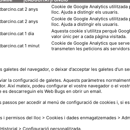
Cookie de Google Analytics utilitzada p
tbarcino.cat
2 anys
lloc. Ajuda a distingir els usuaris.
Cookie de Google Analytics utilitzada p
tbarcino.cat
2 anys
lloc. Ajuda a distingir els usuaris.
Aquesta cookie s'utilitza perquè Goog
tbarcino.cat
1 dia
valor únic per a cada pàgina visitada.
Cookie de Google Analytics que servei
tbarcino.cat
1 minut
transmeten les peticions als servidor
 galetes del navegador, o deixar d'acceptar les galetes d'un ser
ar la configuració de galetes. Aquests paràmetres normalment
r. Així mateix, podeu configurar el vostre navegador o el vostr
ue es descarreguin els Web Bugs en obrir un email.
ls passos per accedir al menú de configuració de cookies i, si e
 i permisos del lloc > Cookies i dades enmagatzemades > Admini
 Historial > Configuració personalitzada.