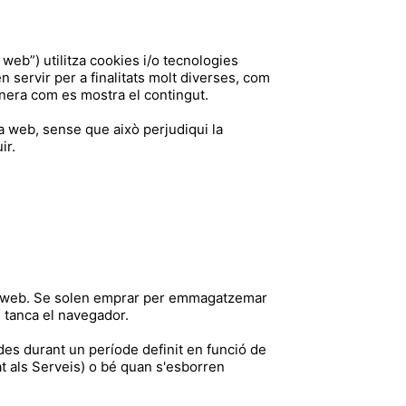
c web”) utilitza cookies i/o tecnologies
ervir per a finalitats molt diverses, com
anera com es mostra el contingut.
la web, sense que això perjudiqui la
ir.
a web. Se solen emprar per emmagatzemar
i tanca el navegador.
es durant un període definit en funció de
at als Serveis) o bé quan s'esborren