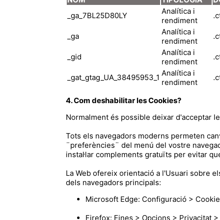
Analítica i
_ga_7BL25D80LY
.c
rendiment
Analítica i
_ga
.c
rendiment
Analítica i
_gid
.c
rendiment
Analítica i
_gat_gtag_UA_38495953_1
.c
rendiment
4. Com deshabilitar les Cookies?
Normalment és possible deixar d'acceptar les
Tots els navegadors moderns permeten canvi
¨preferències¨ del menú del vostre navegado
instal·lar complements gratuïts per evitar q
La Web ofereix orientació a l'Usuari sobre e
dels navegadors principals:
Microsoft Edge: Configuració > Cookies
Firefox: Eines > Opcions > Privacitat >