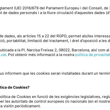
eglament (UE) 2016/679 del Parlament Europeu i del Consell, de 27
nt de dades personals i a la lliure circulació d'aquestes dades 
 dades, als articles 15 a 22 del RGPD, permet als/les interessa
sició, portabilitat, limitació del tractament, i dret d'oposició a l
 ubicada a la Pl. Narcisa Freixas 2, 08022, Barcelona, així com a
.cat
. Pot obtenir més informació a la nostra
política de privacita
 us informem que les cookies seran instal·lades durant un termi
ítica de Cookies?
ítica de Cookies en funció de les exigències legislatives, regla
per les autoritats de control europees i/o nacionals (en el nost
la visitin periòdicament.