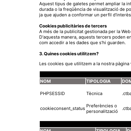
Aquest tipus de galetes permet ampliar la i
durada o la freqüència de visualització de p
ja que ajuden a conformar un perfil d'interès 
Cookies publicitàries de tercers
A més de la publicitat gestionada per la Web 
D'aquesta manera, aquests tercers poden e
com accedir a les dades que s'hi guarden.
3. Quines cookies utilitzem?
Les cookies que utilitzem a la nostra pàgina
NOM
TIPOLOGIA
DOM
PHPSESSID
Tècnica
.ctb
Preferències o
cookieconsent_status
.ctb
personalització
NOM
TIPOLOGIA
D