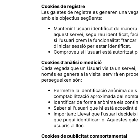
Cookies de registre
Les galetes de registre es generen una vegada 
amb els objectius següents:
Mantenir l'usuari identificat de manera
aquest servei, seguireu identificat, fac
si l'usuari prem la funcionalitat “tanca
d'iniciar sessió per estar identificat.
Comproveu si l'usuari està autoritzat p
Cookies d'anàlisi o medició
Cada vegada que un Usuari visita un servei, 
només es genera a la visita, servirà en prope
persegueixen són:
Permetre la identificació anònima dels 
comptabilització aproximada del nombre
Identificar de forma anònima els contin
Saber si l'usuari que hi està accedint é
Important
: Llevat que l'usuari decidei
que pugui identificar-lo. Aquestes gale
usuaris al lloc.
Cookies de publicitat comportamental