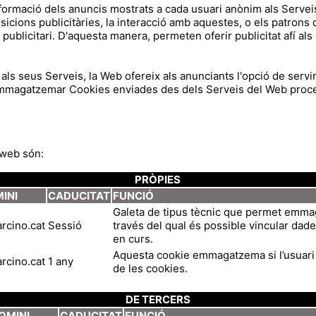
nformació dels anuncis mostrats a cada usuari anònim als Servei
osicions publicitàries, la interacció amb aquestes, o els patrons
publicitari. D'aquesta manera, permeten oferir publicitat afí als 
als seus Serveis, la Web ofereix als anunciants l'opció de servi
mmagatzemar Cookies enviades des dels Serveis del Web proced
 web són:
PRÒPIES
INI
CADUCITAT
FUNCIÓ
Galeta de tipus tècnic que permet emmag
arcino.cat
Sessió
través del qual és possible vincular dade
en curs.
Aquesta cookie emmagatzema si l’usuari
arcino.cat
1 any
de les cookies.
DE TERCERS
OMINI
CADUCITAT
FUNCIÓ