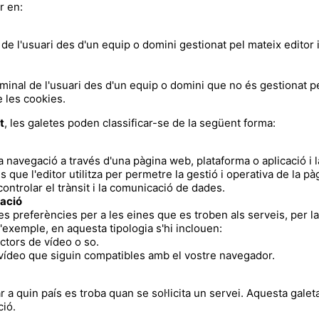
ir en:
de l'usuari des d'un equip o domini gestionat pel mateix editor i 
minal de l'usuari des d'un equip o domini que no és gestionat per 
e les cookies.
at
, les galetes poden classificar-se de la següent forma:
 navegació a través d'una pàgina web, plataforma o aplicació i la
s que l'editor utilitza per permetre la gestió i operativa de la pà
 controlar el trànsit i la comunicació de dades.
zació
s preferències per a les eines que es troben als serveis, per la
d'exemple, en aquesta tipologia s'hi inclouen:
tors de vídeo o so.
 vídeo que siguin compatibles amb el vostre navegador.
 a quin país es troba quan se sol·licita un servei. Aquesta galet
ció.