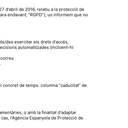
 d'abril de 2016, relatiu a la protecció de
(d'ara endavant, “RGPD”), us informem que no
ts/des exercitar els drets d'accés,
es decisions automatitzades (incloent-hi
l correu
t
.
ni concret de temps. columna “caducitat” de
mentàries, o amb la finalitat d'adaptar
re cas, l'Agència Espanyola de Protecció de