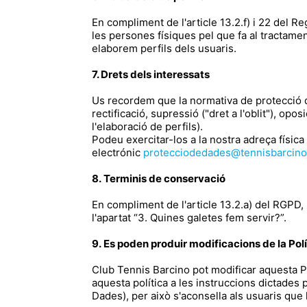
En compliment de l'article 13.2.f) i 22 del R
les persones físiques pel que fa al tractame
elaborem perfils dels usuaris.
7. Drets dels interessats
Us recordem que la normativa de protecció de
rectificació, supressió ("dret a l'oblit"), opo
l'elaboració de perfils).
Podeu exercitar-los a la nostra adreça física
electrónic
protecciodedades@tennisbarcino
8.
Terminis de conservació
En compliment de l'article 13.2.a) del RGPD,
l'apartat “3. Quines galetes fem servir?”.
9.
Es poden produir modificacions de la Pol
Club Tennis Barcino pot modificar aquesta Pol
aquesta política a les instruccions dictades 
Dades), per això s'aconsella als usuaris que 