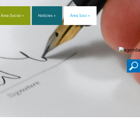
Àrea Social
Notícies
Àrea Soci