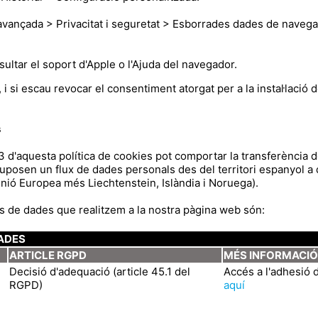
vançada > Privacitat i seguretat > Esborrades dades de navega
ultar el soport d'Apple o l'Ajuda del navegador.
, i si escau revocar el consentiment atorgat per a la instal·lació d
s
af 3 d'aquesta política de cookies pot comportar la transferència 
uposen un flux de dades personals des del territori espanyol a d
Unió Europea més Liechtenstein, Islàndia i Noruega).
als de dades que realitzem a la nostra pàgina web són:
ADES
ARTICLE RGPD
MÉS INFORMACI
Decisió d'adequació (article 45.1 del
Accés a l'adhesió 
RGPD)
aquí