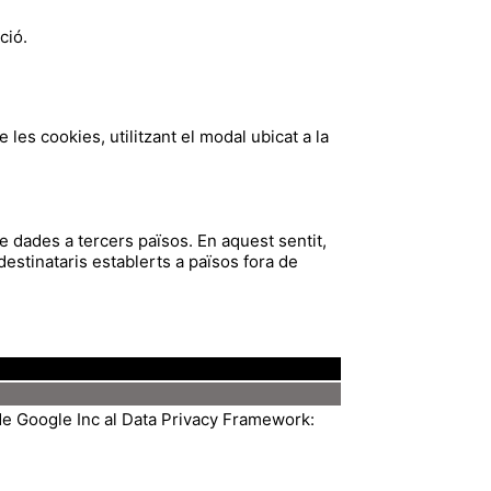
ció.
e les cookies, utilitzant el modal ubicat a la
de dades a tercers països. En aquest sentit,
estinataris establerts a països fora de
Ó
de Google Inc al Data Privacy Framework: