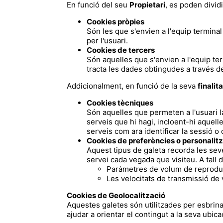
En funció del seu
Propietari
, es poden divid
Cookies pròpies
Són les que s'envien a l'equip terminal 
per l'usuari.
Cookies de tercers
Són aquelles que s'envien a l'equip ter
tracta les dades obtingudes a través d
Addicionalment, en funció de la seva
finalit
Cookies tècniques
Són aquelles que permeten a l'usuari la
serveis que hi hagi, incloent-hi aquelle
serveis com ara identificar la sessió o
Cookies de preferències o personalit
Aquest tipus de galeta recorda les seve
servei cada vegada que visiteu. A tall 
Paràmetres de volum de reproduc
Les velocitats de transmissió de
Cookies de Geolocalització
Aquestes galetes són utilitzades per esbrinar
ajudar a orientar el contingut a la seva ubica