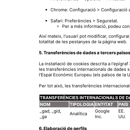
Chrome: Configuració > Configuració a
Safari: Preferències > Seguretat.
Per a més informació, podeu cons
Així mateix, l'usuari pot modificar, configurar
totalitat de les pestanyes de la pàgina web.
5. Transferències de dades a tercers païso
La instal·lació de cookies descrita a l'epígr
les transferències internacionals de dades s
l'Espai Econòmic Europeu (els països de la 
Per tot això, les transferències internacion
TRANSFERÈNCIES INTERNACIONALS DE D
NOM
TIPOLOGIA
ENTITAT
PAÍS
_gad, _gid,
Google
EE.
Analítica
_ga
Inc.
UU.
6. Elaboració de perfils