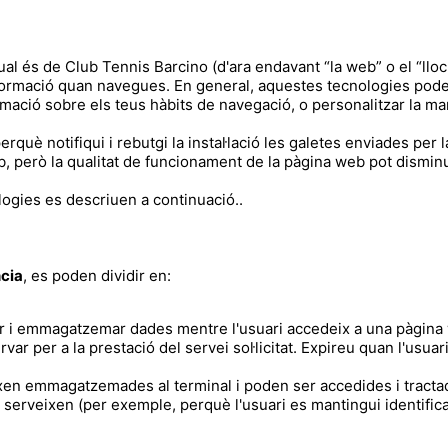
 qual és de Club Tennis Barcino (d'ara endavant “la web” o el “llo
rmació quan navegues. En general, aquestes tecnologies poden s
rmació sobre els teus hàbits de navegació, o personalitzar la m
rquè notifiqui i rebutgi la instal·lació les galetes enviades per 
eb, però la qualitat de funcionament de la pàgina web pot disminu
ogies es descriuen a continuació..
cia
, es poden dividir en:
r i emmagatzemar dades mentre l'usuari accedeix a una pàgin
r per a la prestació del servei sol·licitat. Expireu quan l'usuar
en emmagatzemades al terminal i poden ser accedides i tractad
l serveixen (per exemple, perquè l'usuari es mantingui identific