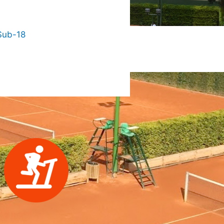
 Sub-18
créixer.