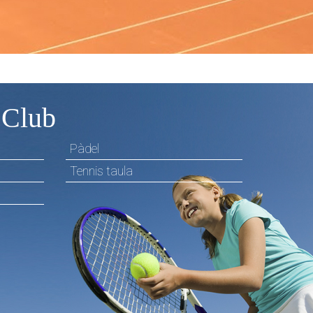
 Club
Pàdel
Tennis taula