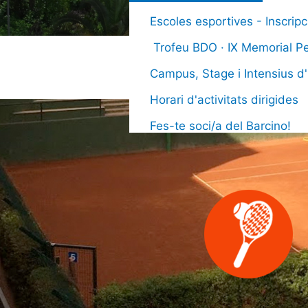
Escoles esportives - Inscri
Trofeu BDO · IX Memorial Pe
Forma
Campus, Stage i Intensius d'
Horari d'activitats dirigides
Fes-te soci/a del Barcino!