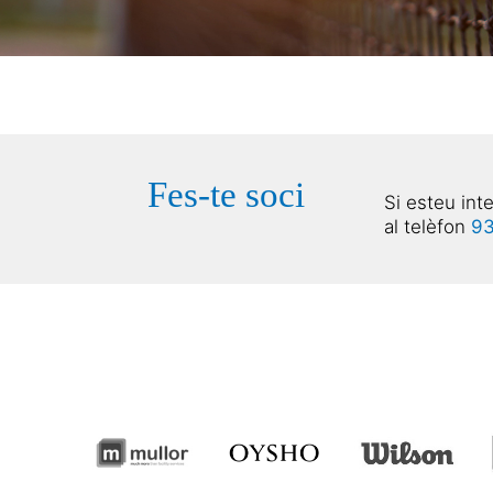
Fes-te soci
Si esteu int
al telèfon
93