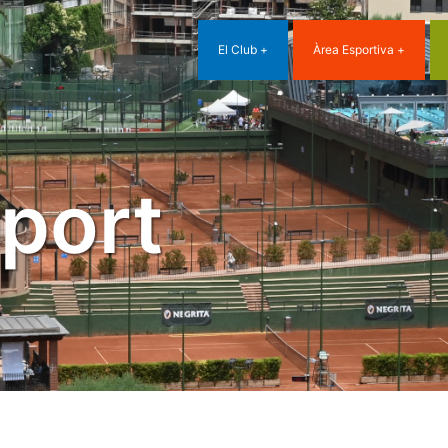
El Club
Àrea Esportiva
port