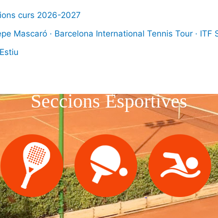
pcions curs 2026-2027
pe Mascaró · Barcelona International Tennis Tour · ITF
ció en valors.
L’esport ens fa 
Estiu
Seccions Esportives