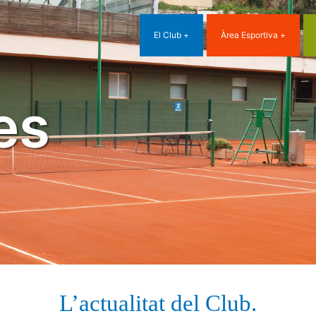
El Club
Àrea Esportiva
es
L’actualitat del Club.