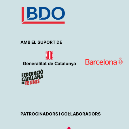
AMB EL SUPORT DE
PATROCINADORS I COL·LABORADORS