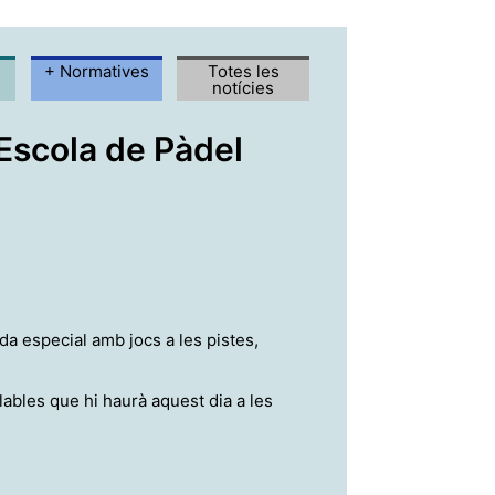
+ Normatives
Totes les
notícies
'Escola de Pàdel
da especial amb jocs a les pistes,
lables que hi haurà aquest dia a les