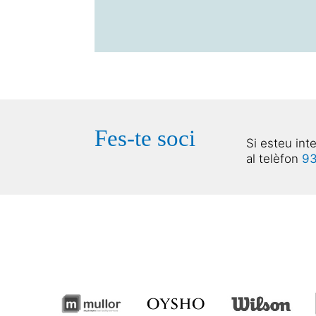
Fes-te soci
Si esteu int
al telèfon
93