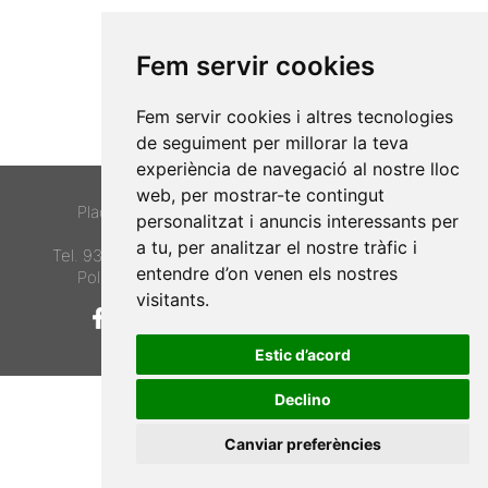
Fem servir cookies
Fem servir cookies i altres tecnologies
de seguiment per millorar la teva
experiència de navegació al nostre lloc
© Club Tennis Barcino.
web, per mostrar-te contingut
Plaça Narcisa Freixas, 2-3. 08022 Barcelona.
personalitzat i anuncis interessants per
a tu, per analitzar el nostre tràfic i
Tel. 934170805 |
club@tennisbarcino.cat
Avís legal
·
entendre d’on venen els nostres
Política privacitat
·
Política cookies
·
Contacte
visitants.
CAT
ESP
ENG
Estic d’acord
Declino
Canviar preferències