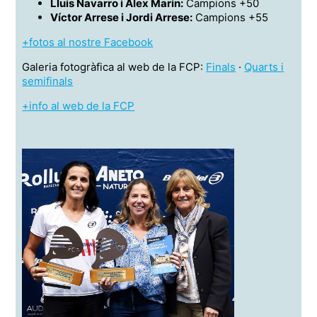
Lluís Navarro i Àlex Marín:
Campions +50
Víctor Arrese i Jordi Arrese:
Campions +55
+fotos al nostre Facebook
Galeria fotogràfica al web de la FCP:
Finals
·
Quarts i
semifinals
+info al web de la FCP