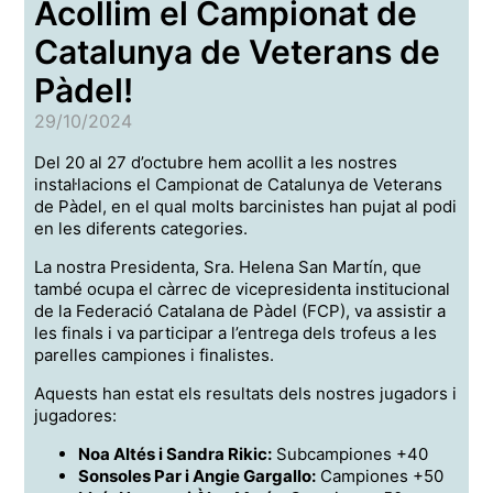
Acollim el Campionat de
Catalunya de Veterans de
Pàdel!
29/10/2024
Del 20 al 27 d’octubre hem acollit a les nostres
instal·lacions el Campionat de Catalunya de Veterans
de Pàdel, en el qual molts barcinistes han pujat al podi
en les diferents categories.
La nostra Presidenta, Sra. Helena San Martín, que
també ocupa el càrrec de vicepresidenta institucional
de la Federació Catalana de Pàdel (FCP), va assistir a
les finals i va participar a l’entrega dels trofeus a les
parelles campiones i finalistes.
Aquests han estat els resultats dels nostres jugadors i
jugadores:
Noa Altés i Sandra Rikic:
Subcampiones +40
Sonsoles Par i Angie Gargallo:
Campiones +50