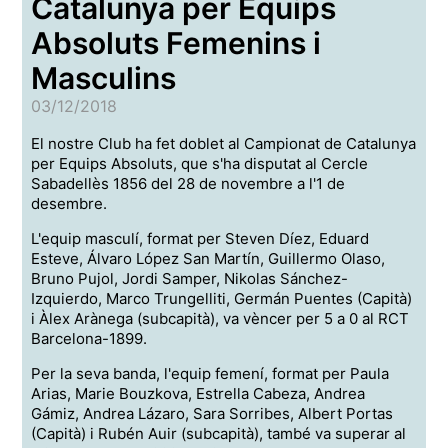
Catalunya per Equips
Absoluts Femenins i
Masculins
03/12/2018
El nostre Club ha fet doblet al Campionat de Catalunya
per Equips Absoluts, que s'ha disputat al Cercle
Sabadellès 1856 del 28 de novembre a l'1 de
desembre.
L'equip masculí, format per Steven Díez, Eduard
Esteve, Álvaro López San Martín, Guillermo Olaso,
Bruno Pujol, Jordi Samper, Nikolas Sánchez-
Izquierdo, Marco Trungelliti, Germán Puentes (Capità)
i Àlex Arànega (subcapità), va vèncer per 5 a 0 al RCT
Barcelona-1899.
Per la seva banda, l'equip femení, format per Paula
Arias, Marie Bouzkova, Estrella Cabeza, Andrea
Gámiz, Andrea Lázaro, Sara Sorribes, Albert Portas
(Capità) i Rubén Auir (subcapità), també va superar al