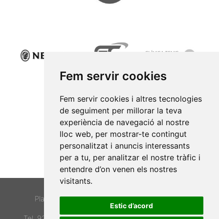
Fem servir cookies
Fem servir cookies i altres tecnologies
de seguiment per millorar la teva
experiència de navegació al nostre
lloc web, per mostrar-te contingut
personalitzat i anuncis interessants
per a tu, per analitzar el nostre tràfic i
entendre d’on venen els nostres
visitants.
© Club Tennis Barcino.
Plaça Narcisa Freixas, 2-3. 08022 Barcelona.
Estic d’acord
Tel. 934170805 |
club@tennisbarcino.cat
Avís legal
·